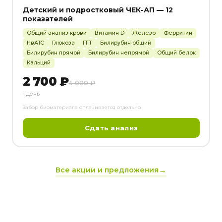
Детский и подростковый ЧЕК-АП — 12
показателей
Общий анализ крови
Витамин D
Железо
Ферритин
HвА1С
Глюкоза
ГГТ
Билирубин общий
Билирубин прямой
Билирубин непрямой
Общий белок
Кальций
2 700 ₽
4 000 ₽
1 день
Забор биоматериала оплачивается отдельно
Сдать анализ
Все акции и предложения