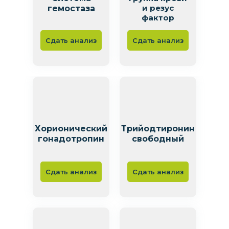
и резус
гемостаза
фактор
Сдать анализ
Сдать анализ
Хорионический
Трийодтиронин
гонадотропин
свободный
Сдать анализ
Сдать анализ