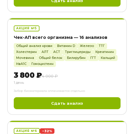
Сдать анализ
АКЦИЯ №5
Чек-АП всего организма — 16 анализов
Общий анализ крови
Витамин D
Железо
ТТГ
Холестерин
АЛТ
АСТ
Триглицериды
Креатинин
Мочевина
Общий белок
Билирубин
ГГТ
Кальций
HвА1С
Гомоцистеин
3 800 ₽
4 000 ₽
1 день
Забор биоматериала оплачивается отдельно
Сдать анализ
−32%
АКЦИЯ №6