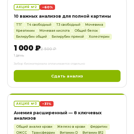
−60%
АКЦИЯ №2
10 важных анализов для полной картины
ТТГ
Т4 свободный
Т3 свободный
Мочевина
Креатинин
Мочевая кислота
Общий белок
Билирубин общий
Билирубин прямой
Холестерин
1 000 ₽
2 500 ₽
1 день
Забор биоматериала оплачивается отдельно
Сдать анализ
−31%
АКЦИЯ №3
Анемия расширенный — 8 ключевых
анализов
Общий анализ крови
Железо в крови
Ферритин
ОЖСС
Трансферрин
Витамин D
Витамин B12