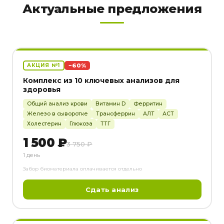
Актуальные предложения
−60%
АКЦИЯ №1
Комплекс из 10 ключевых анализов для
здоровья
Общий анализ крови
Витамин D
Ферритин
Железо в сыворотке
Трансферрин
АЛТ
АСТ
Холестерин
Глюкоза
ТТГ
1 500 ₽
3 750 ₽
1 день
Забор биоматериала оплачивается отдельно
Сдать анализ