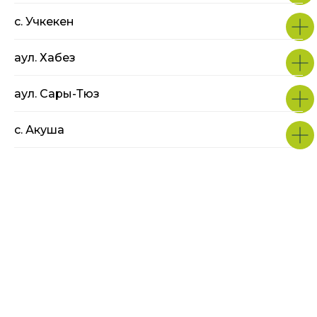
с. Учкекен
аул. Хабез
аул. Сары-Тюз
c. Акуша