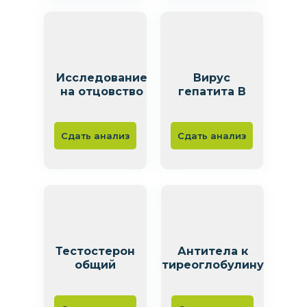
Исследование
Вирус
на отцовство
гепатита В
Сдать анализ
Сдать анализ
Тестостерон
Антитела к
общий
тиреоглобулину